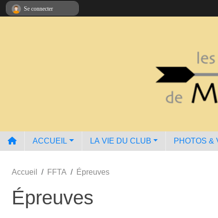
Panneau de gestion des cookies
Se connecter
ACCUEIL
LA VIE DU CLUB
PHOTOS & 
Accueil
FFTA
Épreuves
Épreuves